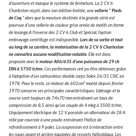
d’ouverture et masque le système de fermeture. La 2 CV 6
Charleston reçoit, dans son édition limitée, une
sellerie " Pieds
de Coq
" alors que la mouture destinée à la grande série est
pourvue d’une sellerie de couleur grise ornée de motifs en forme
de losange.A l’inverse des 2 CV 6 Club et Spécial, l’option
embrayage centrifuge est indisponible.
Lors de sa sortie et tout
au long de sa carrière, la motorisation de la 2 CV 6 Charleston
ne connaîtra aucune modification notable.
Elle est donc
proposée avec le
moteur A06/635 d'une puissance de 29 ch
DIN à 5750 tr/mn
. Ces performances ont pu être obtenues grâce
à l'adoption d'un carburateur double corps Solex 26/35 CSIC en
3
1978. Pour le reste, ce moteur de 602cm
monté depuis février
1970 conserve ses principales caractéristiques. L'alésage et la
course sont toujours de 74x70 mm entraînant un taux de
compression de 8,5 ainsi qu'un couple de 4 mkg à 3500 tr/mn.
L'équipement électrique de 12 V possède un alternateur de 28 A
relié par courroie à une poulie entraînant l'hélice de
refroidissement à 9 pales. La suspension est à interaction entre
les roues avant et arrière équipées de ressorts hélicoïdaux. Les