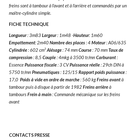
freins sont à tambour à l'avant et à l'arrière et commandés par un
maître-cylindre simple.
FICHE TECHNIQUE
Longueur
: 3m83
Largeur
: 1m48 -
Hauteur
: 1m60
Empattement
: 2m40
Nombre des places
: 4
Moteur
: A06/635
3
Cylindrée
: 602 cm
Alésage
: 74 mm
Course
: 70 mm
Taux de
compression
: 8,5
Couple
: 4mkg à 3500 tr/mn
Carburant
:
Essence
Puissance fiscale
: 3 CV
Puissance réelle
: 29ch DIN à
5750 tr/mn
Pneumatiques
: 125/15
Rapport poids puissance
:
17,0
Poids à vide en ordre de marche
: 560 kg
Freins avant
à
tambour puis à disque à partir de 1982
Freins arrière
à
tambours
Frein à main
: Commande mécanique sur les freins
avant
CONTACTS PRESSE