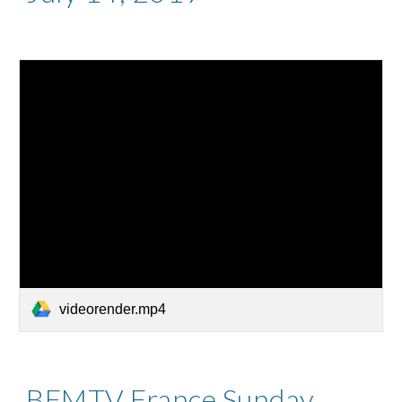
videorender.mp4
BFMTV France Sunday