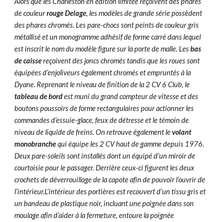
Alors que les Charleston en édition limitée reçoivent des phares
de couleur
rouge Delage
, les modèles de grande série possèdent
des phares chromés. Les pare-chocs sont peints de couleur gris
métallisé et un monogramme adhésif de forme carré dans lequel
est inscrit le nom du modèle figure sur la porte de malle. Les
bas
de caisse
reçoivent des joncs chromés tandis que les roues sont
équipées d’enjoliveurs également chromés et empruntés à la
Dyane. Reprenant le niveau de finition de la 2 CV 6 Club, le
tableau de bord
est muni du grand compteur de vitesse et des
boutons poussoirs de forme rectangulaires pour actionner les
commandes d’essuie-glace, feux de détresse et le témoin de
niveau de liquide de freins. On retrouve également le
volant
monobranche
qui équipe les 2 CV haut de gamme depuis 1976.
Deux pare-soleils sont installés dont un équipé d’un miroir de
courtoisie pour le passager. Derrière ceux-ci figurent les deux
crochets de déverrouillage de la capote afin de pouvoir l’ouvrir de
l’intérieur.L’intérieur des portières est recouvert d’un tissu gris et
un bandeau de plastique noir, incluant une poignée dans son
moulage afin d’aider à la fermeture, entoure la poignée